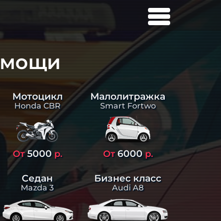
омощи
Малолитражка
Мотоцикл
Smart Fortwo
Honda CBR
5000
6000
От
р.
От
р.
Седан
Бизнес класс
Mazda 3
Audi A8