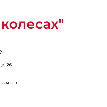
 колесах"
е
а, 26
есах.рф