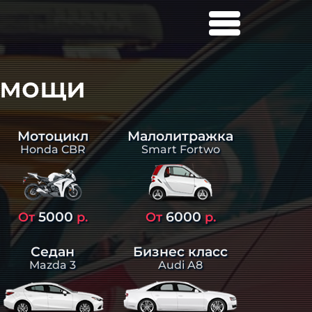
омощи
Малолитражка
Мотоцикл
Smart Fortwo
Honda CBR
5000
6000
От
р.
От
р.
Седан
Бизнес класс
Mazda 3
Audi A8