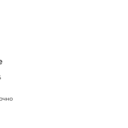
е
Б
очно