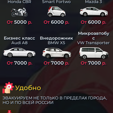
Smart Fortwo
Mazda 3
Honda CBR
5000
6000
6000
От
р.
От
р.
От
р.
Микроавтобу
Бизнес класс
Внедорожник
с
Audi A8
BMW X5
VW Transporter
7000
7000
7000
От
р.
От
р.
От
р.
Удобно
ЭВАКУИРУЕМ НЕ ТОЛЬКО В ПРЕДЕЛАХ ГОРОДА,
НО И ПО ВСЕЙ РОССИИ