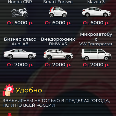
Smart Fortwo
Mazda 3
Honda CBR
5000
6000
6000
От
р.
От
р.
От
р.
Микроавтобу
Бизнес класс
Внедорожник
с
Audi A8
BMW X5
VW Transporter
7000
7000
7000
От
р.
От
р.
От
р.
Удобно
ЭВАКУИРУЕМ НЕ ТОЛЬКО В ПРЕДЕЛАХ ГОРОДА,
НО И ПО ВСЕЙ РОССИИ