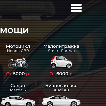
омощи
Малолитражка
Мотоцикл
Smart Fortwo
Honda CBR
5000
6000
От
р.
От
р.
Седан
Бизнес класс
Mazda 3
Audi A8