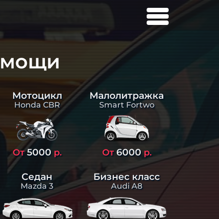
омощи
Малолитражка
Мотоцикл
Smart Fortwo
Honda CBR
5000
6000
От
р.
От
р.
Седан
Бизнес класс
Mazda 3
Audi A8