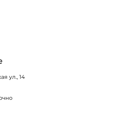
е
я ул., 14
очно