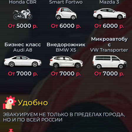
Smart Fortwo
Mazda 3
Honda CBR
5000
6000
6000
От
р.
От
р.
От
р.
Микроавтобу
Бизнес класс
Внедорожник
с
Audi A8
BMW X5
VW Transporter
7000
7000
7000
От
р.
От
р.
От
р.
Удобно
ЭВАКУИРУЕМ НЕ ТОЛЬКО В ПРЕДЕЛАХ ГОРОДА,
НО И ПО ВСЕЙ РОССИИ