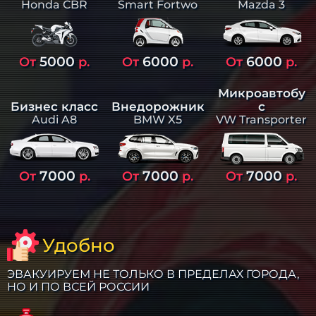
Smart Fortwo
Mazda 3
Honda CBR
5000
6000
6000
От
р.
От
р.
От
р.
Микроавтобу
Бизнес класс
Внедорожник
с
Audi A8
BMW X5
VW Transporter
7000
7000
7000
От
р.
От
р.
От
р.
Удобно
ЭВАКУИРУЕМ НЕ ТОЛЬКО В ПРЕДЕЛАХ ГОРОДА,
НО И ПО ВСЕЙ РОССИИ