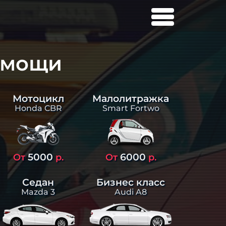
омощи
Малолитражка
Мотоцикл
Smart Fortwo
Honda CBR
5000
6000
От
р.
От
р.
Седан
Бизнес класс
Mazda 3
Audi A8