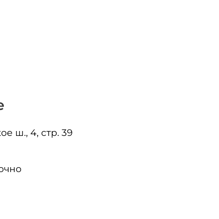
е
е ш., 4, стр. 39
очно