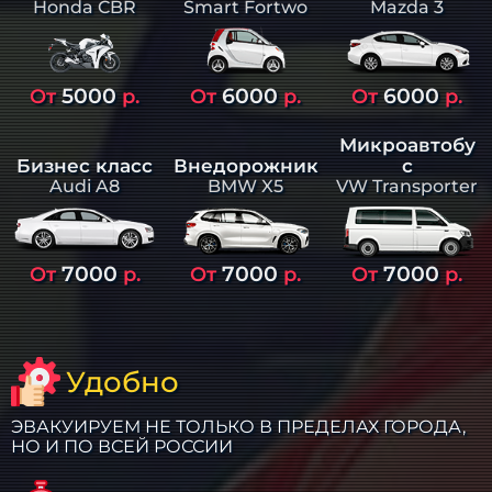
Smart Fortwo
Mazda 3
Honda CBR
5000
6000
6000
От
р.
От
р.
От
р.
Микроавтобу
Бизнес класс
Внедорожник
с
Audi A8
BMW X5
VW Transporter
7000
7000
7000
От
р.
От
р.
От
р.
Удобно
ЭВАКУИРУЕМ НЕ ТОЛЬКО В ПРЕДЕЛАХ ГОРОДА,
НО И ПО ВСЕЙ РОССИИ