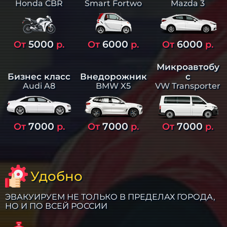
Smart Fortwo
Mazda 3
Honda CBR
5000
6000
6000
От
р.
От
р.
От
р.
Микроавтобу
Бизнес класс
Внедорожник
с
Audi A8
BMW X5
VW Transporter
7000
7000
7000
От
р.
От
р.
От
р.
Удобно
ЭВАКУИРУЕМ НЕ ТОЛЬКО В ПРЕДЕЛАХ ГОРОДА,
НО И ПО ВСЕЙ РОССИИ