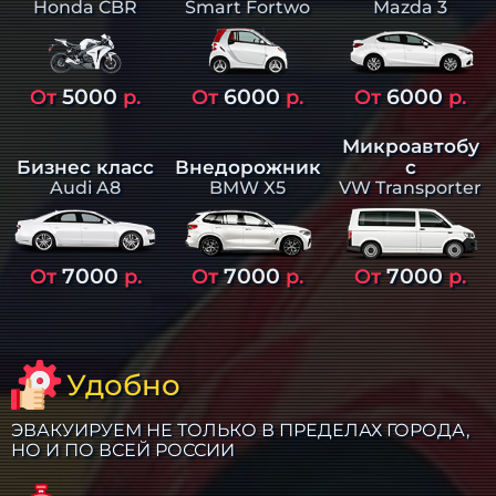
Smart Fortwo
Mazda 3
Honda CBR
5000
6000
6000
От
р.
От
р.
От
р.
Микроавтобу
Бизнес класс
Внедорожник
с
Audi A8
BMW X5
VW Transporter
7000
7000
7000
От
р.
От
р.
От
р.
Удобно
ЭВАКУИРУЕМ НЕ ТОЛЬКО В ПРЕДЕЛАХ ГОРОДА,
НО И ПО ВСЕЙ РОССИИ