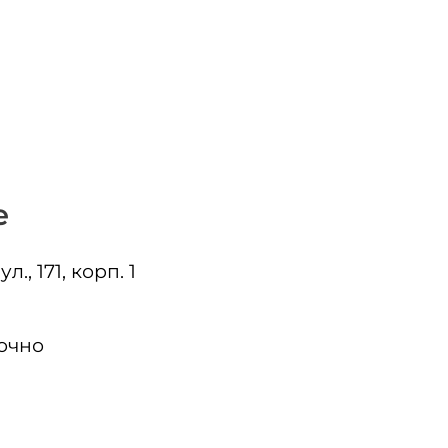
е
., 171, корп. 1
очно