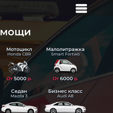
омощи
Малолитражка
Мотоцикл
Smart Fortwo
Honda CBR
5000
6000
От
р.
От
р.
Седан
Бизнес класс
Mazda 3
Audi A8