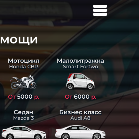
омощи
Малолитражка
Мотоцикл
Smart Fortwo
Honda CBR
5000
6000
От
р.
От
р.
Седан
Бизнес класс
Mazda 3
Audi A8