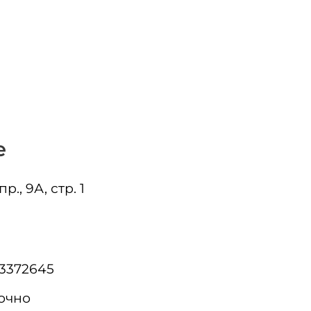
е
р., 9А, стр. 1
73372645
очно