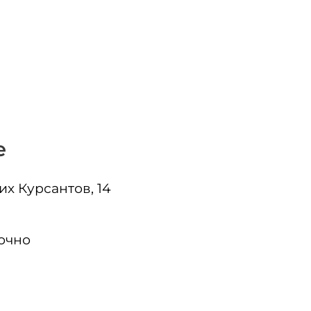
е
их Курсантов, 14
очно