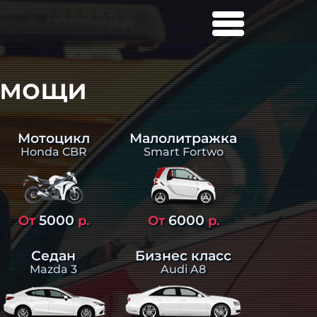
омощи
Малолитражка
Мотоцикл
Smart Fortwo
Honda CBR
5000
6000
От
р.
От
р.
Седан
Бизнес класс
Mazda 3
Audi A8