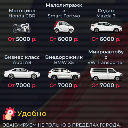
Малолитражк
а
Седан
Мотоцикл
Smart Fortwo
Mazda 3
Honda CBR
5000
6000
6000
От
р.
От
р.
От
р.
Микроавтобу
Бизнес класс
Внедорожник
с
Audi A8
BMW X5
VW Transporter
7000
7000
7000
От
р.
От
р.
От
р.
Удобно
ЭВАКУИРУЕМ НЕ ТОЛЬКО В ПРЕДЕЛАХ ГОРОДА,