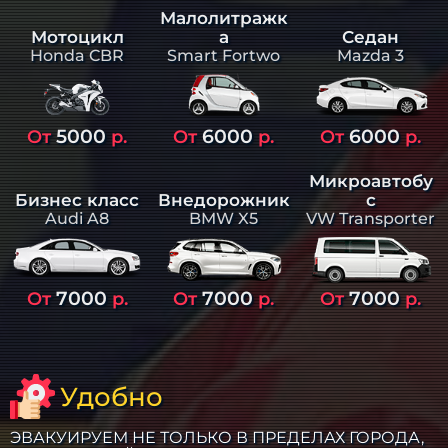
Малолитражк
а
Седан
Мотоцикл
Smart Fortwo
Mazda 3
Honda CBR
5000
6000
6000
От
р.
От
р.
От
р.
Микроавтобу
Бизнес класс
Внедорожник
с
Audi A8
BMW X5
VW Transporter
7000
7000
7000
От
р.
От
р.
От
р.
Удобно
ЭВАКУИРУЕМ НЕ ТОЛЬКО В ПРЕДЕЛАХ ГОРОДА,