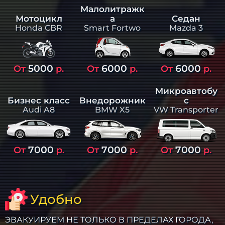
Малолитражк
а
Седан
Мотоцикл
Smart Fortwo
Mazda 3
Honda CBR
5000
6000
6000
От
р.
От
р.
От
р.
Микроавтобу
Бизнес класс
Внедорожник
с
Audi A8
BMW X5
VW Transporter
7000
7000
7000
От
р.
От
р.
От
р.
Удобно
ЭВАКУИРУЕМ НЕ ТОЛЬКО В ПРЕДЕЛАХ ГОРОДА,