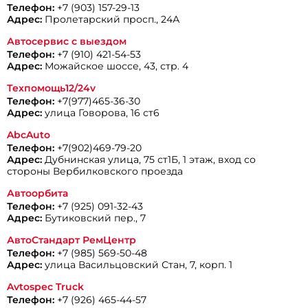
Телефон:
+7 (903) 157-29-13
Адрес:
Пролетарский просп., 24А
Автосервис с выездом
Телефон:
+7 (910) 421-54-53
Адрес:
Можайское шоссе, 43, стр. 4
Техпомощь12/24v
Телефон:
+7(977)465-36-30
Адрес:
улица Говорова, 16 ст6
AbcAuto
Телефон:
+7(902)469-79-20
Адрес:
Дубнинская улица, 75 ст1Б, 1 этаж, вход со
стороны Вербилковского проезда
Автоорбита
Телефон:
+7 (925) 091-32-43
Адрес:
Бутиковский пер., 7
АвтоСтандарт РемЦентр
Телефон:
+7 (985) 569-50-48
Адрес:
улица Васильцовский Стан, 7, корп. 1
­­Avtospec Truck
Телефон:
+7 (926) 465-44-57