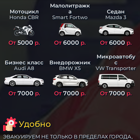
Малолитражк
а
Седан
Мотоцикл
Smart Fortwo
Mazda 3
Honda CBR
5000
6000
6000
От
р.
От
р.
От
р.
Микроавтобу
Бизнес класс
Внедорожник
с
Audi A8
BMW X5
VW Transporter
7000
7000
7000
От
р.
От
р.
От
р.
Удобно
ЭВАКУИРУЕМ НЕ ТОЛЬКО В ПРЕДЕЛАХ ГОРОДА,