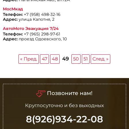
МосМкад
Телефон:
+7 (958) 498-32-16
Адрес:
улица Капотня, 2
АвтоМото Эвакуация 7/24
Телефон:
+7 (965) 298-97-61
Адрес:
проезд Одоевского, 10
49
« Пред.
47
48
50
51
След. »
Позвоните нам!
Круглосуточно и без выходных
8(926)934-22-08