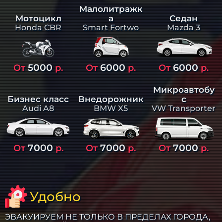
Малолитражк
а
Седан
Мотоцикл
Smart Fortwo
Mazda 3
Honda CBR
5000
6000
6000
От
р.
От
р.
От
р.
Микроавтобу
Бизнес класс
Внедорожник
с
Audi A8
BMW X5
VW Transporter
7000
7000
7000
От
р.
От
р.
От
р.
Удобно
ЭВАКУИРУЕМ НЕ ТОЛЬКО В ПРЕДЕЛАХ ГОРОДА,