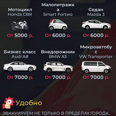
Малолитражк
а
Седан
Мотоцикл
Smart Fortwo
Mazda 3
Honda CBR
5000
6000
6000
От
р.
От
р.
От
р.
Микроавтобу
Бизнес класс
Внедорожник
с
Audi A8
BMW X5
VW Transporter
7000
7000
7000
От
р.
От
р.
От
р.
Удобно
ЭВАКУИРУЕМ НЕ ТОЛЬКО В ПРЕДЕЛАХ ГОРОДА,