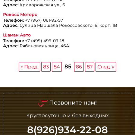
Адрес:
Криворожская ул., 6
Рокосс Моторс
Телефон:
+7 (967) 061-92-57
Адрес:
булица Маршала Рокоссовского, 6, корп. 1В
Шаман Авто
Телефон:
+7 (499) 499-09-18
Адрес:
Рябиновая улица, 46А
85
« Пред.
83
84
86
87
След. »
Позвоните нам!
Круглосуточно и без выходных
8(926)934-22-08