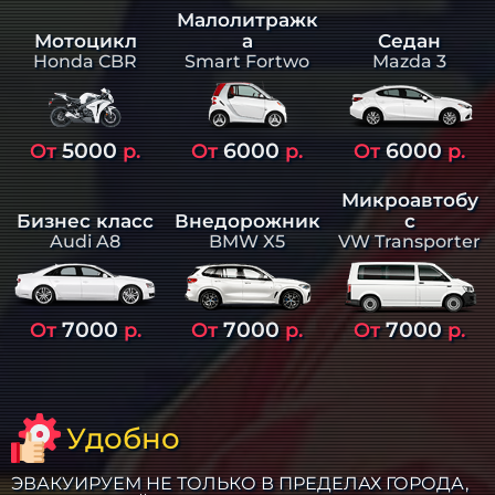
Малолитражк
а
Седан
Мотоцикл
Smart Fortwo
Mazda 3
Honda CBR
5000
6000
6000
От
р.
От
р.
От
р.
Микроавтобу
Бизнес класс
Внедорожник
с
Audi A8
BMW X5
VW Transporter
7000
7000
7000
От
р.
От
р.
От
р.
Удобно
ЭВАКУИРУЕМ НЕ ТОЛЬКО В ПРЕДЕЛАХ ГОРОДА,