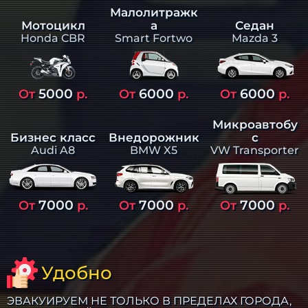
Малолитражк
а
Седан
Мотоцикл
Smart Fortwo
Mazda 3
Honda CBR
5000
6000
6000
От
р.
От
р.
От
р.
Микроавтобу
Бизнес класс
Внедорожник
с
Audi A8
BMW X5
VW Transporter
7000
7000
7000
От
р.
От
р.
От
р.
Удобно
ЭВАКУИРУЕМ НЕ ТОЛЬКО В ПРЕДЕЛАХ ГОРОДА,