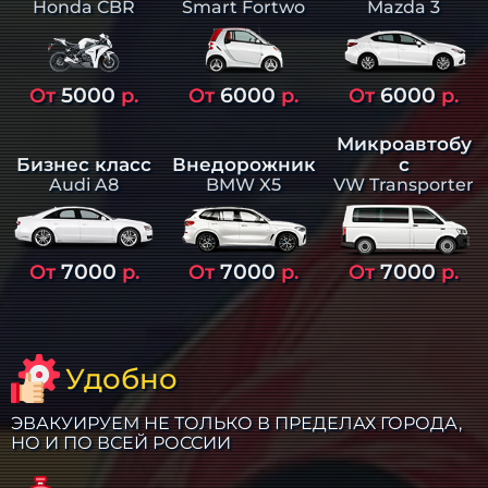
Smart Fortwo
Mazda 3
Honda CBR
5000
6000
6000
От
р.
От
р.
От
р.
Микроавтобу
Бизнес класс
Внедорожник
с
Audi A8
BMW X5
VW Transporter
7000
7000
7000
От
р.
От
р.
От
р.
Удобно
ЭВАКУИРУЕМ НЕ ТОЛЬКО В ПРЕДЕЛАХ ГОРОДА,
НО И ПО ВСЕЙ РОССИИ