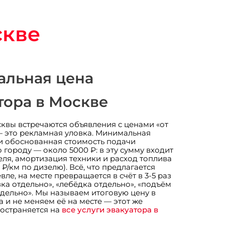
скве
альная цена
тора в Москве
квы встречаются объявления с ценами «от
— это рекламная уловка. Минимальная
 обоснованная стоимость подачи
 городу — около 5000 ₽: в эту сумму входит
еля, амортизация техники и расход топлива
 ₽/км по дизелю). Всё, что предлагается
ле, на месте превращается в счёт в 3-5 раз
ка отдельно», «лебёдка отдельно», «подъём
тдельно». Мы называем итоговую цену в
а и не меняем её на месте — этот же
остраняется на
все услуги эвакуатора в