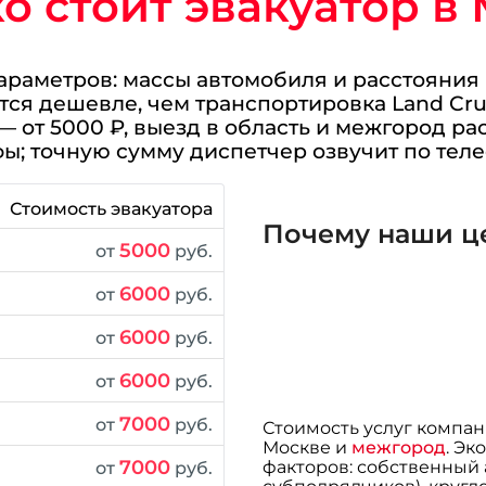
о стоит эвакуатор в
параметров: массы автомобиля и расстояния
тся дешевле, чем транспортировка Land Cru
— от 5000 ₽, выезд в область и межгород ра
ы; точную сумму диспетчер озвучит по теле
Стоимость эвакуатора
Почему наши ц
5000
от
руб.
6000
от
руб.
6000
от
руб.
6000
от
руб.
7000
от
руб.
Стоимость услуг компа
Москве и
межгород
. Эк
7000
факторов: собственный 
от
руб.