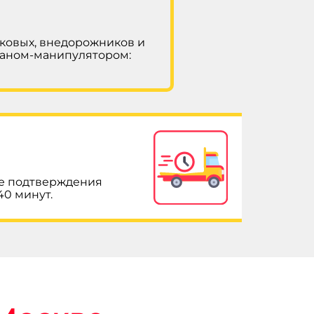
гковых, внедорожников и
раном-манипулятором:
ле подтверждения
40 минут.