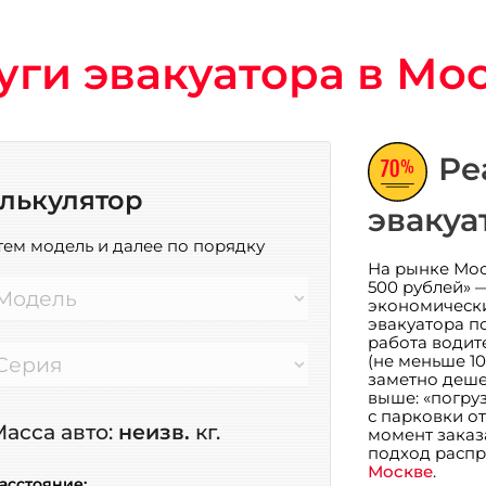
уги эвакуатора в Мо
Ре
лькулятор
эвакуа
тем модель и далее по порядку
На рынке Мос
500 рублей» 
Модель
экономически
эвакуатора по
работа водит
(не меньше 10
Серия
заметно дешев
выше: «погруз
с парковки о
асса авто:
неизв.
кг.
момент заказ
подход распр
Москве
.
асстояние: