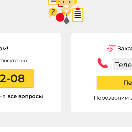
ам!
Зака
глосуточно
Тел
22-08
Пе
 на
все вопросы
Перезвоним 