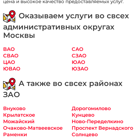
цена и высокое качество предоставляемых услуг.
Оказываем услуги во свсех
административных округах
Москвы
ВАО
САО
СВАО
СЗАО
ЦАО
ЮАО
ЮВАО
ЮЗАО
А также во свсех районах
ЗАО
Внуково
Дорогомилово
Крылатское
Кунцево
Можайский
Ново-Переделкино
Очаково-Матвеевское
Проспект Вернадского
Раменки
Солнцево