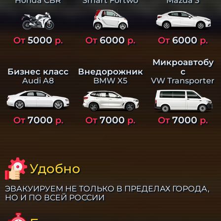
Smart Fortwo
Mazda 3
Honda CBR
5000
6000
6000
От
р.
От
р.
От
р.
Микроавтобу
Бизнес класс
Внедорожник
с
Audi A8
BMW X5
VW Transporter
7000
7000
7000
От
р.
От
р.
От
р.
Удобно
ЭВАКУИРУЕМ НЕ ТОЛЬКО В ПРЕДЕЛАХ ГОРОДА,
НО И ПО ВСЕЙ РОССИИ