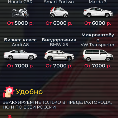
Smart Fortwo
Mazda 3
Honda CBR
5000
6000
6000
От
р.
От
р.
От
р.
Микроавтобу
Бизнес класс
Внедорожник
с
Audi A8
BMW X5
VW Transporter
7000
7000
7000
От
р.
От
р.
От
р.
Удобно
ЭВАКУИРУЕМ НЕ ТОЛЬКО В ПРЕДЕЛАХ ГОРОДА,
НО И ПО ВСЕЙ РОССИИ