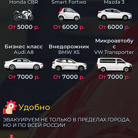
Smart Fortwo
Mazda 3
Honda CBR
5000
6000
6000
От
р.
От
р.
От
р.
Микроавтобу
Бизнес класс
Внедорожник
с
Audi A8
BMW X5
VW Transporter
7000
7000
7000
От
р.
От
р.
От
р.
Удобно
ЭВАКУИРУЕМ НЕ ТОЛЬКО В ПРЕДЕЛАХ ГОРОДА,
НО И ПО ВСЕЙ РОССИИ