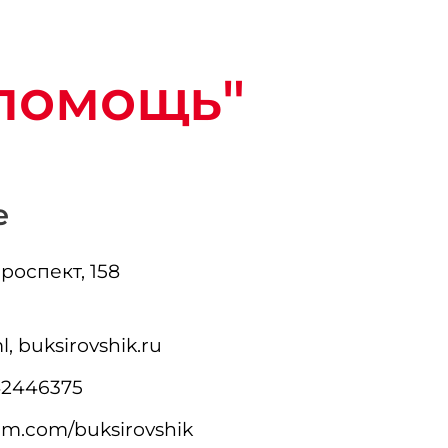
помощь"
е
роспект, 158
l, buksirovshik.ru
42446375
am.com/buksirovshik