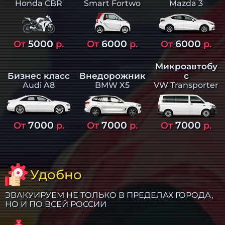
Smart Fortwo
Mazda 3
Honda CBR
5000
6000
6000
От
р.
От
р.
От
р.
Микроавтобу
Бизнес класс
Внедорожник
с
Audi A8
BMW X5
VW Transporter
7000
7000
7000
От
р.
От
р.
От
р.
Удобно
ЭВАКУИРУЕМ НЕ ТОЛЬКО В ПРЕДЕЛАХ ГОРОДА,
НО И ПО ВСЕЙ РОССИИ