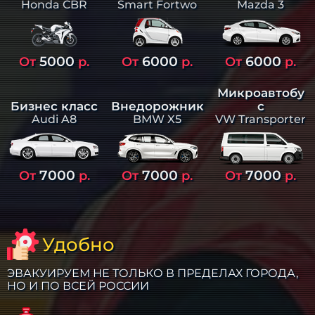
Smart Fortwo
Mazda 3
Honda CBR
5000
6000
6000
От
р.
От
р.
От
р.
Микроавтобу
Бизнес класс
Внедорожник
с
Audi A8
BMW X5
VW Transporter
7000
7000
7000
От
р.
От
р.
От
р.
Удобно
ЭВАКУИРУЕМ НЕ ТОЛЬКО В ПРЕДЕЛАХ ГОРОДА,
НО И ПО ВСЕЙ РОССИИ