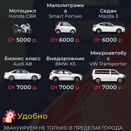
Малолитражк
а
Седан
Мотоцикл
Smart Fortwo
Mazda 3
Honda CBR
5000
6000
6000
От
р.
От
р.
От
р.
Микроавтобу
Бизнес класс
Внедорожник
с
Audi A8
BMW X5
VW Transporter
7000
7000
7000
От
р.
От
р.
От
р.
Удобно
ЭВАКУИРУЕМ НЕ ТОЛЬКО В ПРЕДЕЛАХ ГОРОДА,