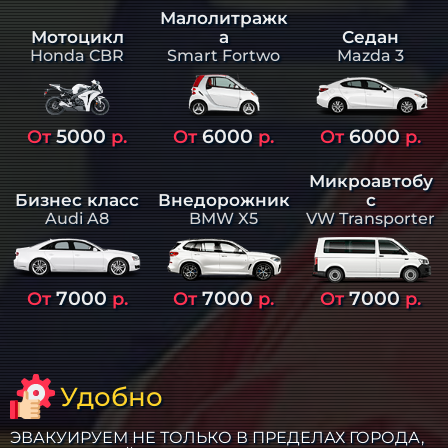
Малолитражк
а
Седан
Мотоцикл
Smart Fortwo
Mazda 3
Honda CBR
5000
6000
6000
От
р.
От
р.
От
р.
Микроавтобу
Бизнес класс
Внедорожник
с
Audi A8
BMW X5
VW Transporter
7000
7000
7000
От
р.
От
р.
От
р.
Удобно
ЭВАКУИРУЕМ НЕ ТОЛЬКО В ПРЕДЕЛАХ ГОРОДА,