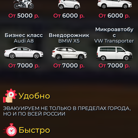
5000
6000
6000
От
р.
От
р.
От
р.
Микроавтобу
Бизнес класс
Внедорожник
с
Audi A8
BMW X5
VW Transporter
7000
7000
7000
От
р.
От
р.
От
р.
Удобно
ЭВАКУИРУЕМ НЕ ТОЛЬКО В ПРЕДЕЛАХ ГОРОДА,
НО И ПО ВСЕЙ РОССИИ
Быстро