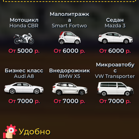
Малолитражк
а
Седан
Мотоцикл
Smart Fortwo
Mazda 3
Honda CBR
5000
6000
6000
От
р.
От
р.
От
р.
Микроавтобу
Бизнес класс
Внедорожник
с
Audi A8
BMW X5
VW Transporter
7000
7000
7000
От
р.
От
р.
От
р.
Удобно