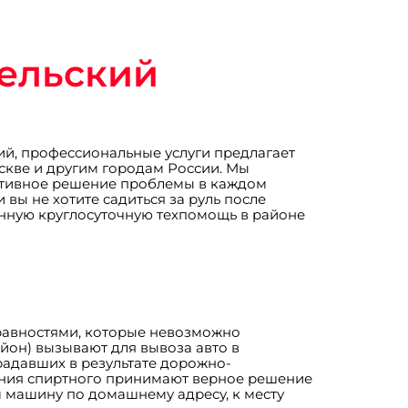
сельский
кий, профессиональные услуги предлагает
оскве и другим городам России. Мы
ективное решение проблемы в каждом
вы не хотите садиться за руль после
енную круглосуточную техпомощь в районе
правностями, которые невозможно
айон) вызывают для вывоза авто в
радавших в результате дорожно-
ения спиртного принимают верное решение
им машину по домашнему адресу, к месту