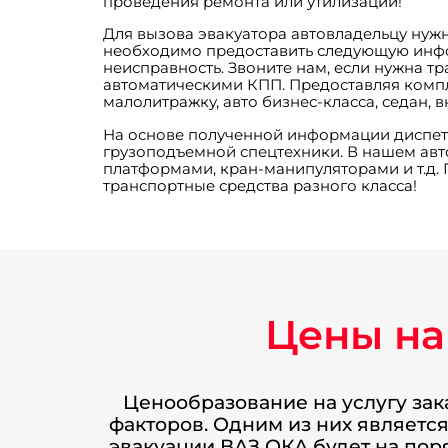
проведения ремонта или утилизации!
Для вызова эвакуатора автовладельцу нужн
необходимо предоставить следующую инфо
неисправность. Звоните нам, если нужна т
автоматическими КПП. Предоставляя компл
малолитражку, авто бизнес-класса, седан,
На основе полученной информации диспетче
грузоподъемной спецтехники. В нашем ав
платформами, кран-манипуляторами и т.д.
транспортные средства разного класса!
Цены на
Ценообразование на услугу зак
факторов. Одним из них является
эвакуации ВАЗ ОКА будет на пор