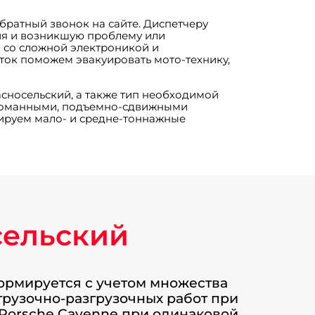
обратный звонок на сайте. Диспетчеру
ия и возникшую проблему или
н со сложной электроникой и
ток поможем эвакуировать мото-технику,
асносельский, а также тип необходимой
 ломанными, подъемно-сдвижными
уируем мало- и средне-тоннажные
сельский
формируется с учетом множества
огрузочно-разгрузочных работ при
 Porsche Cayenne при одинаковой