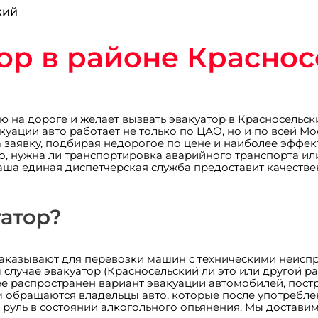
кий
ор в районе Красно
ию на дороге и желает вызвать эвакуатор в Красносельс
куации авто работает не только по ЦАО, но и по всей М
 заявку, подбирая недорогое по цене и наиболее эфф
о, нужна ли транспортировка аварийного транспорта или 
Наша единая диспетчерская служба предоставит качеств
уатор?
 заказывают для перевозки машин с техническими неис
 случае эвакуатор (Красносельский ли это или другой р
ее распространен вариант эвакуации автомобилей, пост
м обращаются владельцы авто, которые после употребл
за руль в состоянии алкогольного опьянения. Мы достав