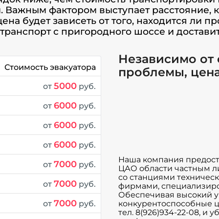
 Важным фактором выступает расстояние, 
цена будет зависеть от того, находится ли п
транспорт с пригородного шоссе и доставить
Независимо от
Стоимость эвакуатора
проблемы, цена
5000
от
руб.
6000
от
руб.
6000
от
руб.
6000
от
руб.
Наша компания предоста
7000
от
руб.
ЦАО области частным л
со станциями техничес
7000
от
руб.
фирмами, специализир
Обеспечивая высокий у
7000
конкурентоспособные ц
от
руб.
тел. 8(926)934-22-08, и