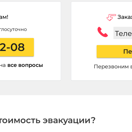
ам!
Зака
глосуточно
Тел
22-08
Пе
 на
все вопросы
Перезвоним 
стоимость эвакуации?