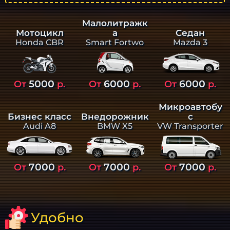
Малолитражк
а
Седан
Мотоцикл
Smart Fortwo
Mazda 3
Honda CBR
5000
6000
6000
От
р.
От
р.
От
р.
Микроавтобу
Бизнес класс
Внедорожник
с
Audi A8
BMW X5
VW Transporter
7000
7000
7000
От
р.
От
р.
От
р.
Удобно