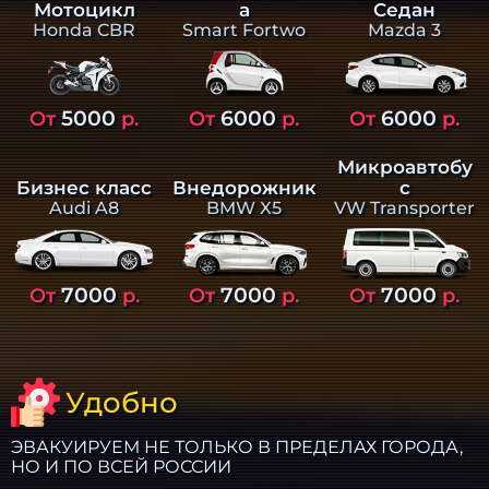
а
Седан
Мотоцикл
Smart Fortwo
Mazda 3
Honda CBR
5000
6000
6000
От
р.
От
р.
От
р.
Микроавтобу
Бизнес класс
Внедорожник
с
Audi A8
BMW X5
VW Transporter
7000
7000
7000
От
р.
От
р.
От
р.
Удобно
ЭВАКУИРУЕМ НЕ ТОЛЬКО В ПРЕДЕЛАХ ГОРОДА,
НО И ПО ВСЕЙ РОССИИ