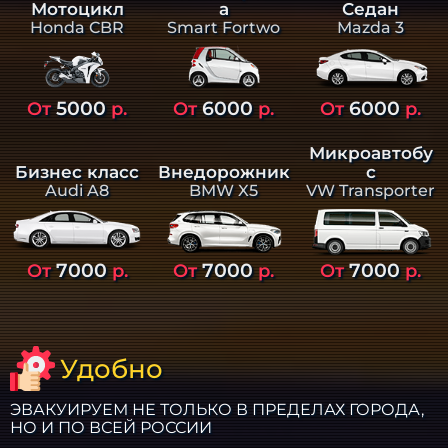
а
Седан
Мотоцикл
Smart Fortwo
Mazda 3
Honda CBR
5000
6000
6000
От
р.
От
р.
От
р.
Микроавтобу
Бизнес класс
Внедорожник
с
Audi A8
BMW X5
VW Transporter
7000
7000
7000
От
р.
От
р.
От
р.
Удобно
ЭВАКУИРУЕМ НЕ ТОЛЬКО В ПРЕДЕЛАХ ГОРОДА,
НО И ПО ВСЕЙ РОССИИ