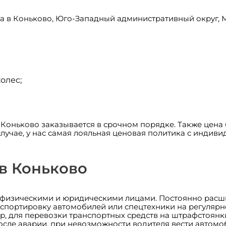
ра в Коньково, Юго-Западный административный округ, 
олес;
в Коньково заказывается в срочном порядке. Также цена
случае, у нас самая лояльная ценовая политика с инди
 в Коньково
с физическими и юридическими лицами. Постоянно расши
спортировку автомобилей или спецтехники на регулярн
 для перевозки транспортных средств на штрафстоянки.
после аварии, при невозможности водителя вести автомо