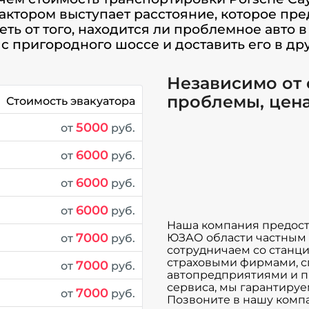
ктором выступает расстояние, которое пред
еть от того, находится ли проблемное авто 
 с пригородного шоссе и доставить его в дру
Независимо от
проблемы, цена
Стоимость эвакуатора
5000
от
руб.
6000
от
руб.
6000
от
руб.
6000
от
руб.
Наша компания предоста
7000
ЮЗАО области частным 
от
руб.
сотрудничаем со станц
страховыми фирмами, 
7000
от
руб.
автопредприятиями и п
сервиса, мы гарантиру
7000
от
руб.
Позвоните в нашу компан