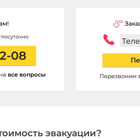
ам!
Зака
глосуточно
Тел
22-08
Пе
 на
все вопросы
Перезвоним 
стоимость эвакуации?