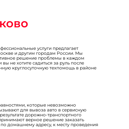
ьково
рофессиональные услуги предлагает
Москве и другим городам России. Мы
ективное решение проблемы в каждом
вы не хотите садиться за руль после
енную круглосуточную техпомощь в районе
правностями, которые невозможно
вызывают для вывоза авто в сервисную
 результате дорожно-транспортного
 принимают верное решение заказать
у по домашнему адресу, к месту проведения