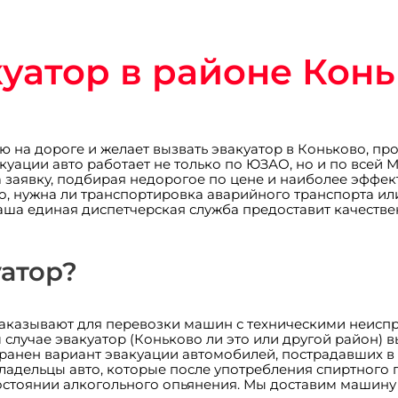
уатор в районе Кон
ию на дороге и желает вызвать эвакуатор в Коньково, п
куации авто работает не только по ЮЗАО, но и по всей 
 заявку, подбирая недорогое по цене и наиболее эфф
о, нужна ли транспортировка аварийного транспорта или 
Наша единая диспетчерская служба предоставит качеств
уатор?
 заказывают для перевозки машин с техническими неис
 случае эвакуатор (Коньково ли это или другой район) 
транен вариант эвакуации автомобилей, пострадавших в
ладельцы авто, которые после употребления спиртного
в состоянии алкогольного опьянения. Мы доставим машин