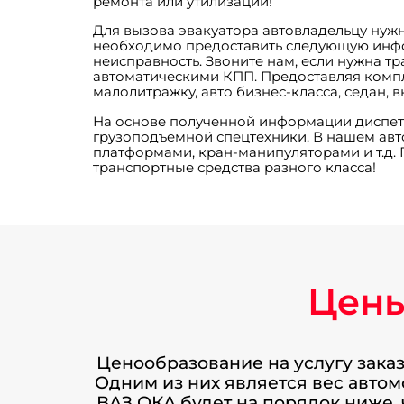
ремонта или утилизации!
Для вызова эвакуатора автовладельцу нужн
необходимо предоставить следующую инфо
неисправность. Звоните нам, если нужна т
автоматическими КПП. Предоставляя компл
малолитражку, авто бизнес-класса, седан,
На основе полученной информации диспетче
грузоподъемной спецтехники. В нашем ав
платформами, кран-манипуляторами и т.д.
транспортные средства разного класса!
Цены
Ценообразование на услугу заказ
Одним из них является вес автом
ВАЗ ОКА будет на порядок ниже,