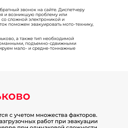
обратный звонок на сайте. Диспетчеру
ия и возникшую проблему или
н со сложной электроникой и
ток поможем эвакуировать мото-технику,
ьково, а также тип необходимой
 ломанными, подъемно-сдвижными
уируем мало- и средне-тоннажные
ьково
тся с учетом множества факторов.
разгрузочных работ при эвакуации
ayenne при одинаковой сложности